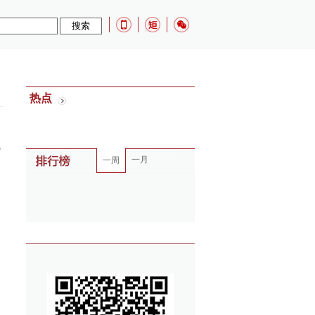
：
热点
一月
一周