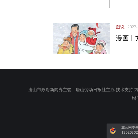
图说
2022-
漫画丨
唐山市政府新闻办主管 唐山劳动日报社主办 技术支持:方正电
增