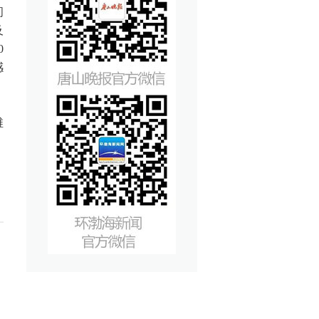
间
及
0
感
维