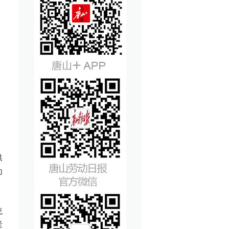
供
为
统
老