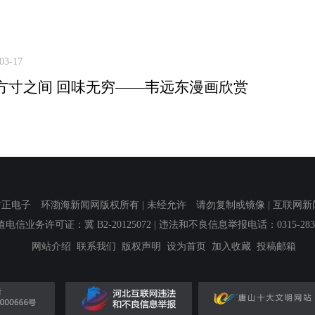
03-17
方寸之间 回味无穷——韦远东漫画欣赏
子 环渤海新闻网版权所有 | 未经允许 请勿复制或镜像 | 互联网新闻信息服
值电信业务许可证：冀 B2-20125072
| 违法和不良信息举报电话：0315-2839
网站介绍
联系我们
版权声明
设为首页
加入收藏
投稿邮箱