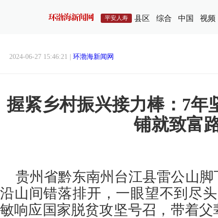
县区
综合
中国
视频
平安人寿
2024-06-27 15:46:21 |
环渤海新闻网
握紧乡村振兴接力棒：7年
铺就致富
贵州省黔东南州台江县雷公山脚
沿山间错落排开，一眼望不到尽头
敏响应国家脱贫攻坚号召，带着父