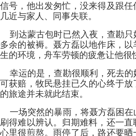
信号，他出发匆忙，没来得及跟任
几近与家人、同事失联。
到达蒙古包时已然入夜，查勘只
多余的被褥。聂方磊以地作床，以
生的环境，舟车劳顿的疲惫让他很
幸运的是，查勘很顺利，死去的
可获赔，牧民悬挂已久的心终于放
的旅途并未就此结束。
一场突然的暴雨，将聂方磊困在
刷得难以辨认。归期难料，还一直
心里很煎熬。雨停了后，路还要晒