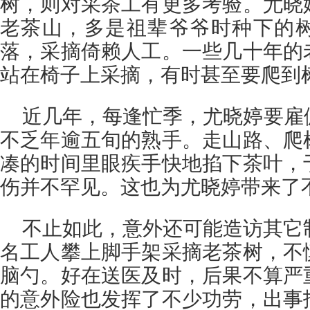
树，则对采茶工有更多考验。尤晓
老茶山，多是祖辈爷爷时种下的
落，采摘倚赖人工。一些几十年的
站在椅子上采摘，有时甚至要爬到
近几年，每逢忙季，尤晓婷要雇
不乏年逾五旬的熟手。走山路、爬
凑的时间里眼疾手快地掐下茶叶，
伤并不罕见。这也为尤晓婷带来了
不止如此，意外还可能造访其它制
名工人攀上脚手架采摘老茶树，不
脑勺。好在送医及时，后果不算严
的意外险也发挥了不少功劳，出事