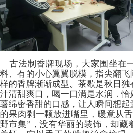
古法制香牌现场，大家围坐在
料、有的小心翼翼脱模，指尖翻飞
样的香牌渐渐成型。茶歇是秋日独
汁清甜爽口，喝一口满是水润，恰
薯绵密香甜的口感，让人瞬间想起
的果肉剥一颗放进嘴里，暖意从舌
野市集”，没有华丽的装饰，却藏