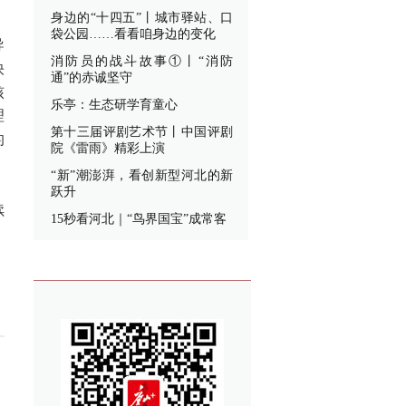
身边的“十四五”丨城市驿站、口
袋公园……看看咱身边的变化
导
消防员的战斗故事①丨“消防
快
通”的赤诚坚守
核
乐亭：生态研学育童心
理
第十三届评剧艺术节丨中国评剧
的
院《雷雨》精彩上演
“新”潮澎湃，看创新型河北的新
跃升
续
15秒看河北｜“鸟界国宝”成常客