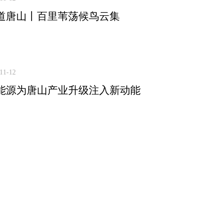
道唐山丨百里苇荡候鸟云集
11-12
能源为唐山产业升级注入新动能