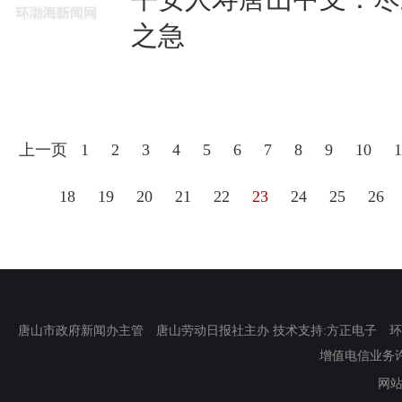
之急
上一页
1
2
3
4
5
6
7
8
9
10
1
18
19
20
21
22
23
24
25
26
唐山市政府新闻办主管 唐山劳动日报社主办 技术支持:方正电子 环渤海新
增值电信业务许可证
网